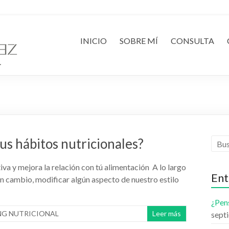
INICIO
SOBRE MÍ
CONSULTA
us hábitos nutricionales?
va y mejora la relación con tú alimentación A lo largo
Ent
un cambio, modificar algún aspecto de nuestro estilo
¿Pens
G NUTRICIONAL
Leer más
sept